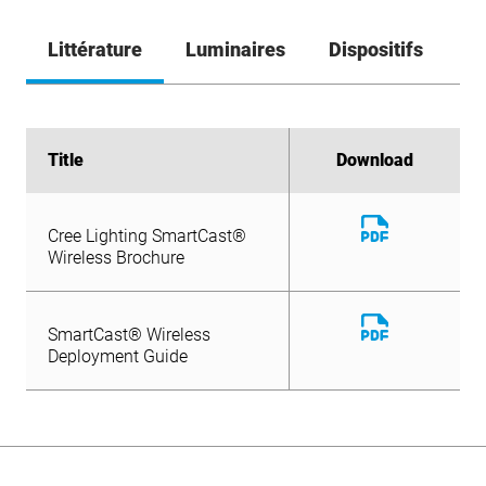
Littérature
Luminaires
Dispositifs
Title
Title
Download
Download
Download
Download
Cree Lighting SmartCast®
SmartCast® Wireless
File
File
Download
Wireless Brochure
Deployment Guide
Cree Lighting SmartCast®
File
Wireless Brochure
Download
SmartCast® Wireless
File
Deployment Guide