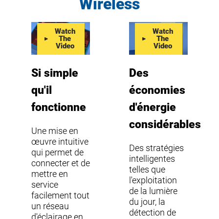
Wireless
Watch
Watch
The
The
Video
Video
Si simple
Des
qu'il
économies
fonctionne
d'énergie
considérables
Une mise en
œuvre intuitive
Des stratégies
qui permet de
intelligentes
connecter et de
telles que
mettre en
l'exploitation
service
de la lumière
facilement tout
du jour, la
un réseau
détection de
d'éclairage en