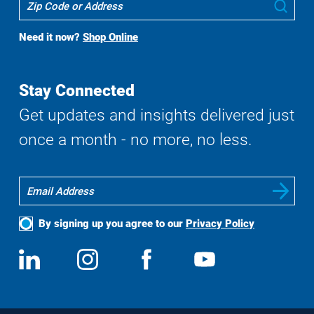
Sub
To
Buy
Need it now?
Shop Online
Search
Stay Connected
Get updates and insights delivered just
once a month - no more, no less.
By signing up you agree to our
Privacy Policy
Social
View
Follow
View
View
Media
us
us
us
us
on
on
on
on
LinkedIn
Instagram
Facebook
YouTube