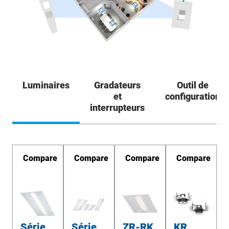
Luminaires
Gradateurs
Outil de
et
configuration
interrupteurs
re
Compare
Compare
Compare
Compare
Série
Série
ZR-RK
KR