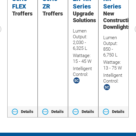
FLEX
ZR
Series
Series
s
Troffers
Troffers
Upgrade
New
Solutions
Construction
Downlights
Lumen
revious
Output:
Lumen
2,030 -
lide
Output:
O
6,325 L
850 -
3
W
6,750 L
Wattage:
1
15 - 45 W
t
Wattage:
W
13 - 75 W
Intelligent
9
Control:
Intelligent
I
Control:
C
ls
Details
Details
Details
Details