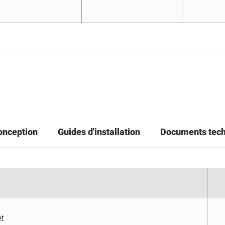
conception
Guides d'installation
Documents tec
et
et