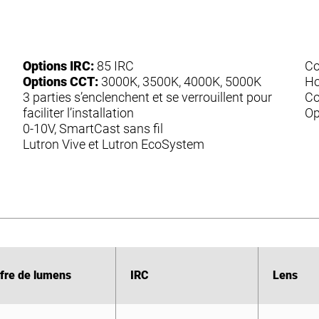
Options IRC:
85 IRC
Co
Options CCT:
3000K, 3500K, 4000K, 5000K
Ho
3 parties s’enclenchent et se verrouillent pour
Co
faciliter l’installation
Op
0-10V, SmartCast sans fil
Lutron Vive et Lutron EcoSystem
fre de lumens
fre de lumens
IRC
IRC
Lens
Lens
0L
0L
0L
3 100 lumens
2,030 Lumens
3 110 lumens
830
830
830
80 CRI, 3000K
80 CRI, 3000K
80 CRI, 3000K
Vide
Vide
Vide
ZR 
ZR 
ZR 