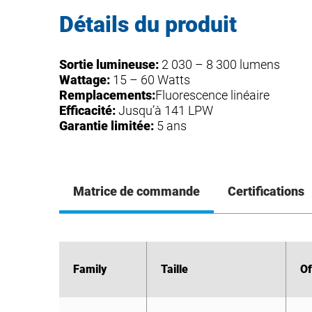
Détails du produit
Sortie lumineuse:
2 030 – 8 300 lumens
Wattage:
15 – 60 Watts
Remplacements:
Fluorescence linéaire
Efficacité:
Jusqu’à 141 LPW
Garantie limitée:
5 ans
Matrice de commande
Certifications
Family
Family
Taille
Taille
Of
Of
ZR-RK 1X4
ZR-RK
ZR-RK 2×4
14
22
24
3
2
3