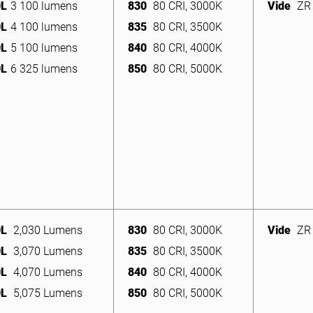
0L
3 100 lumens
830
80 CRI, 3000K
Vide
ZR 
0L
0L
0L
4 100 lumens
3,070 Lumens
4 130 lumens
835
835
835
80 CRI, 3500K
80 CRI, 3500K
80 CRI, 3500K
0L
4 100 lumens
835
80 CRI, 3500K
0L
0L
0L
5 100 lumens
4,070 Lumens
5 100 lumens
840
840
840
80 CRI, 4000K
80 CRI, 4000K
80 CRI, 4000K
0L
5 100 lumens
840
80 CRI, 4000K
0L
0L
0L
6 325 lumens
5,075 Lumens
6 325 lumens
850
850
850
80 CRI, 5000K
80 CRI, 5000K
80 CRI, 5000K
0L
6 325 lumens
850
80 CRI, 5000K
0L
8,300 lumens
0L
2,030 Lumens
830
80 CRI, 3000K
Vide
ZR 
0L
3,070 Lumens
835
80 CRI, 3500K
0L
4,070 Lumens
840
80 CRI, 4000K
0L
5,075 Lumens
850
80 CRI, 5000K