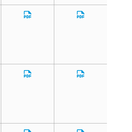
Download
Download
File
File
Download
Download
File
File
Download
Download