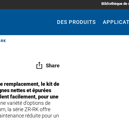
Bibliothèque de 
Main
Navigation
DES PRODUITS
APPLICA
R-RK
Share
de remplacement, le kit de
gnes nettes et épurées
llent facilement, pour une
ne variété d’options de
um, la série ZR-RK offre
maintenance réduite pour un