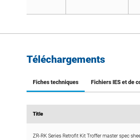
Téléchargements
Fiches techniques
Fichiers IES et de 
Title
Title
ZR-RK Series Retrofit Kit Troffer master spec she
ZR-RK Series Retrofit Kit Troffer master spec she