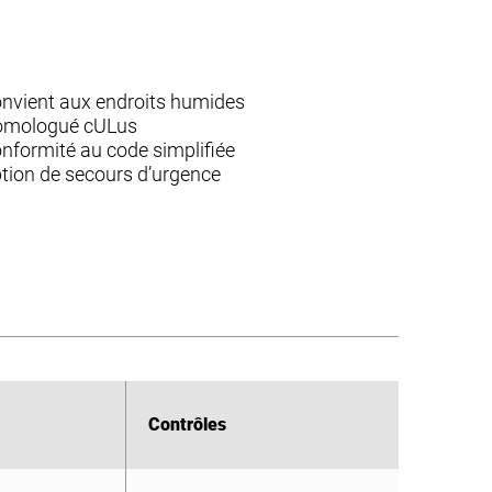
nvient aux endroits humides
mologué cULus
nformité au code simplifiée
tion de secours d’urgence
Contrôles
Contrôles
Curve
Curve
Curve
10V5
10V5
10V5
Gradation 0-10V à 5 %
0-10V 5 % de gradation
Gradation 0-10V à 5 %