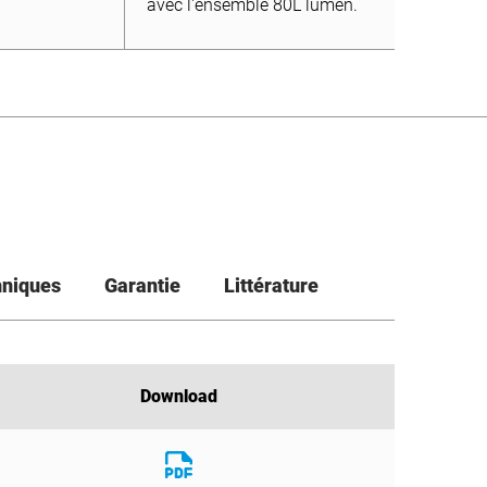
avec l'ensemble 80L lumen.
hniques
Garantie
Littérature
Download
Download
Download
File
Download
File