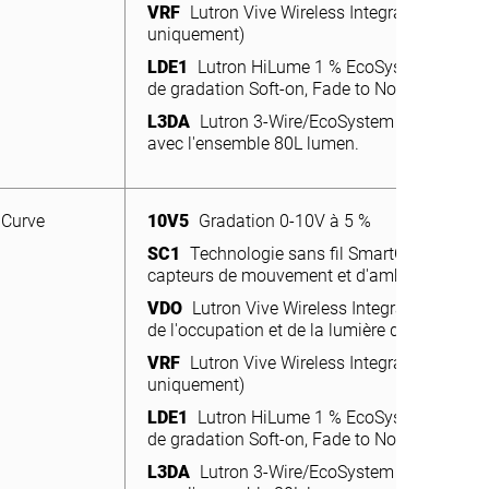
VRF
Lutron Vive Wireless Integral Fixture Co
uniquement)
LDE1
Lutron HiLume 1 % EcoSystem LED Dri
de gradation Soft-on, Fade to Noir
L3DA
Lutron 3-Wire/EcoSystem 1 % Dimming
avec l'ensemble 80L lumen.
Curve
10V5
Gradation 0-10V à 5 %
SC1
Technologie sans fil SmartCast avec 1 
capteurs de mouvement et d'ambiance intég
VDO
Lutron Vive Wireless Integral Fixture C
de l'occupation et de la lumière du jour
VRF
Lutron Vive Wireless Integral Fixture Co
uniquement)
LDE1
Lutron HiLume 1 % EcoSystem LED Dri
de gradation Soft-on, Fade to Noir
L3DA
Lutron 3-Wire/EcoSystem 1 % Dimming