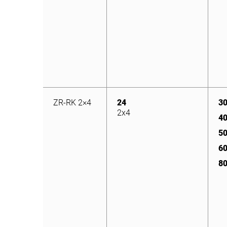
ZR-RK 2×4
24
3
2x4
4
5
6
8