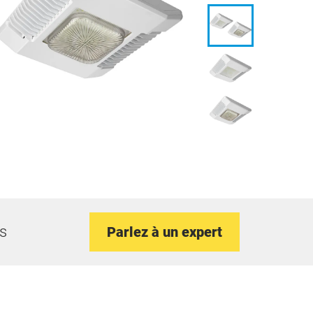
ts
Parlez à un expert