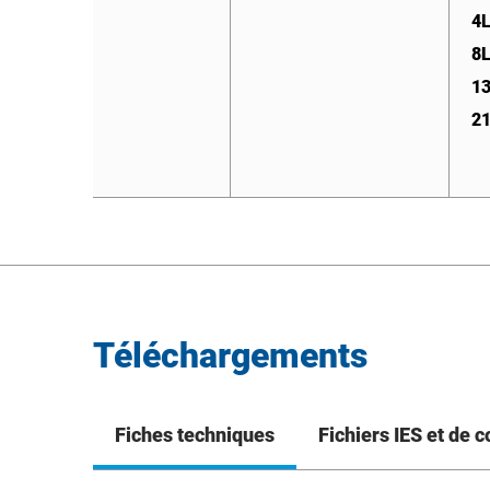
4
8
8
1
1
2
2
Téléchargements
Fiches techniques
Fichiers IES et de 