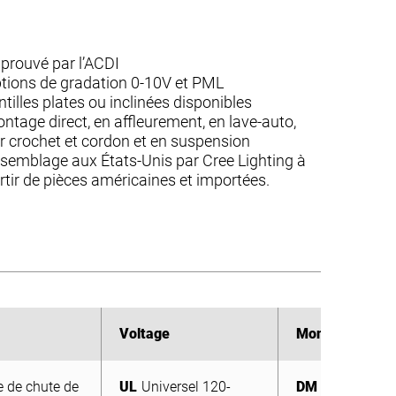
prouvé par l’ACDI
tions de gradation 0-10V et PML
ntilles plates ou inclinées disponibles
ntage direct, en affleurement, en lave-auto,
r crochet et cordon et en suspension
semblage aux États-Unis par Cree Lighting à
rtir de pièces américaines et importées.
Voltage
Voltage
Montage
Montage
e de chute de
UL
Universel 120-
DM
Direct
(23mm)
e de chute de
277V
UL
Universel 120-
DM
Direct
FM
Montage en