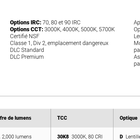
Options IRC:
70, 80 et 90 IRC
Ap
Options CCT:
3000K, 4000K, 5000K, 5700K
Op
Certifié NSF
Le
Classe 1, Div 2, emplacement dangereux
Mo
DLC Standard
pa
DLC Premium
As
pa
fre de lumens
fre de lumens
TCC
TCC
Optique
Optique
L
2,000 lumens
30K8
3000K, 80 CRI
D
Lentill
L
2,000 lumens
30K8
3000K, 80 CRI
0,91 po 
D
Lentill
L
4 000 lumens
40K7
4000K, 70 CRI