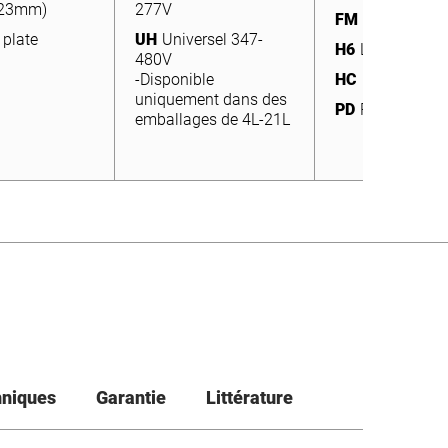
(23mm)
277V
 plate
UH
Universel 347-
FM
Montage en
H6
Lave-auto
 plate
480V
UH
Universel 347-
H6
Lave-auto
-Disponible
480V
HC
Crochet et 
uniquement dans des
-Disponible
HC
Crochet et 
PD
Pendentif
emballages de 4L-21L
uniquement dans des
PD
Pendentif
emballages de 4L-21L
hniques
Garantie
Littérature