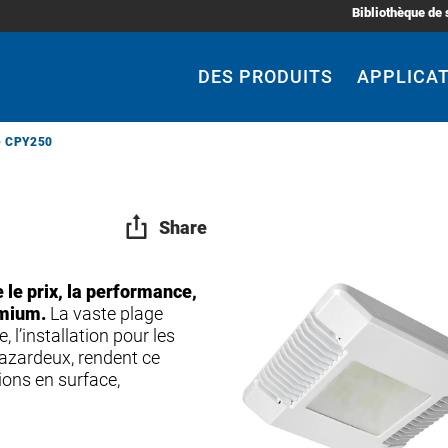
Bibliothèque de 
Main
Navigation
DES PRODUITS
APPLICA
e CPY250
Share
 le prix, la performance,
emium.
La vaste plage
 l’installation pour les
zardeux, rendent ce
ions en surface,