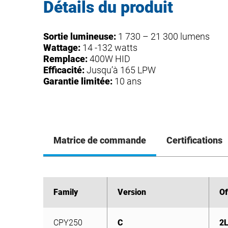
Détails du produit
Sortie lumineuse:
1 730 – 21 300 lumens
Wattage:
14 -132 watts
Remplace:
400W HID
Efficacité:
Jusqu’à 165 LPW
Garantie limitée:
10 ans
Matrice de commande
Certifications
Family
Family
Version
Version
Of
Of
CPY250
C
2
CPY250
C
2
4