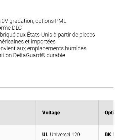
10V gradation, options PML
rme DLC
briqué aux États-Unis à partir de pièces
éricaines et importées
nvient aux emplacements humides
nition DeltaGuard® durable
Voltage
Voltage
Options de cou
Options de cou
UL
Universel 120-
BK
Noir
277V
UL
Universel 120-
BK
Noir
BZ
Bronze