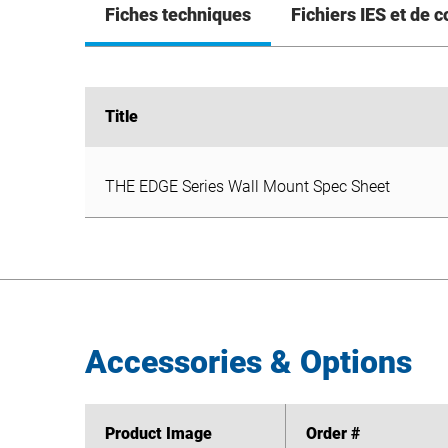
Fiches techniques
Fichiers IES et de 
Title
Title
THE EDGE Series Wall Mount Spec Sheet
THE EDGE Series Wall Mount Spec Sheet
Accessories & Options
Product Image
Product Image
Order #
Order #