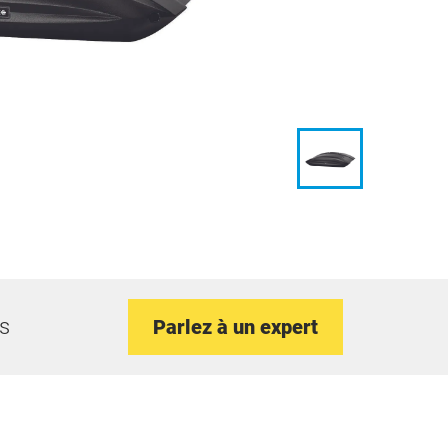
ts
Parlez à un expert