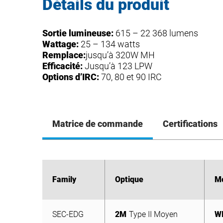
Détails du produit
Sortie lumineuse:
615 – 22 368 lumens
Wattage:
25 – 134 watts
Remplace:
jusqu’à 320W MH
Efficacité:
Jusqu’à 123 LPW
Options d’IRC:
70, 80 et 90 IRC
Matrice de commande
Certifications
Family
Family
Optique
Optique
M
M
SEC-EDG
2M
Type II Moyen
W
SEC-EDG
2M
Type II Moyen
W
2MB
Type II Moyen