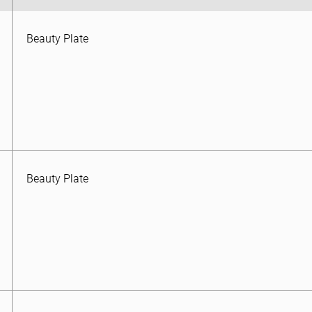
Beauty Plate
Beauty Plate
Hand-Held Remote
Beauty Plate
Beauty Plate