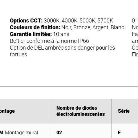
Options CCT:
3000K, 4000K, 5000K, 5700K
0-
Couleurs de finition:
Noir, Bronze, Argent, Blanc
No
Garantie limitée:
10 ans
Fa
Boîtier conforme à la norme IP66
am
Option de DEL ambrée sans danger pour les
Co
tortues
Fi
Nombre de diodes
Nombre de diodes
ontage
ontage
Série
Série
électroluminescentes
électroluminescentes
M
Montage mural
02
E
M
Montage mural
02
E
04