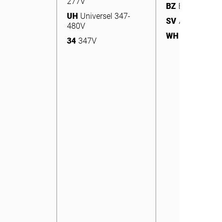
277V
UH
Universel 347-
BZ
Bronze
SV
Argent
480V
UH
Universel 347-
SV
Argent
480V
WH
Blanc
34
347V
WH
Blanc
34
347V