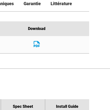
hniques
Garantie
Littérature
Download
Download
Download
File
Download
File
Spec Sheet
Spec Sheet
Install Guide
Install Guide