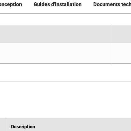
conception
Guides d'installation
Documents tec
Description
Description